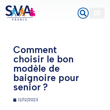
Baignoires à porte
Monte Escalier
Plateformes élévatrices PMR
Comment
choisir le bon
modèle de
baignoire pour
senior ?
12/12/2023