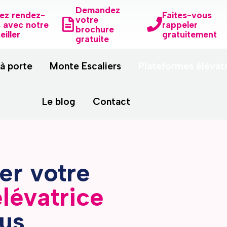
Demandez
ez rendez-
Faites-vous
votre
 avec notre
rappeler
brochure
eiller
gratuitement
gratuite
 à porte
Monte Escaliers
Plateformes élévat
Le blog
Contact
ler votre
lévatrice
us