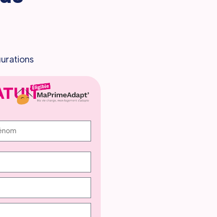
gurations
ATUIT