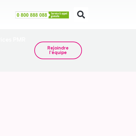
rices PMR
Rejoindre
l'équipe