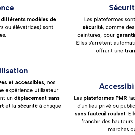
ence
Sécurit
,
différents modèles de
Les plateformes son
s ou élévatrices) sont
sécurité
, comme des 
es.
ceintures, pour
garanti
Elles s'arrêtent automa
offrant une
tran
ilisation
es et accessibles
, nos
Accessibil
e expérience utilisateur
ent un
déplacement sans
Les
plateformes PMR
fac
rt
et la
sécurité
à chaque
d'un lieu privé ou publi
sans fauteuil roulant
. El
franchir des hauteurs 
marches ou