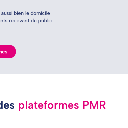
ussi bien le domicile
ents recevant du public
rmes
 des
plateformes PMR