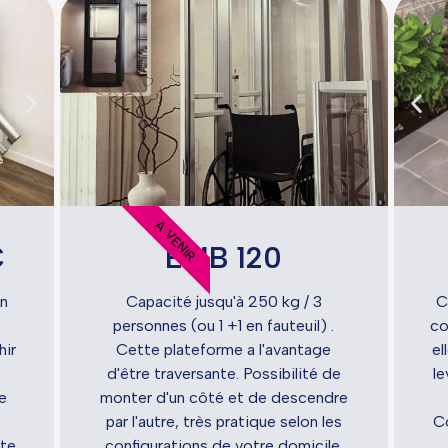
A VENIR
C
EMB 120
un
Capacité jusqu'à 250 kg / 3
C
personnes (ou 1 +1 en fauteuil) .
co
hir
Cette plateforme a l'avantage
el
d'être traversante. Possibilité de
le
e
monter d'un côté et de descendre
par l'autre, très pratique selon les
C
ite
configurations de votre domicile.