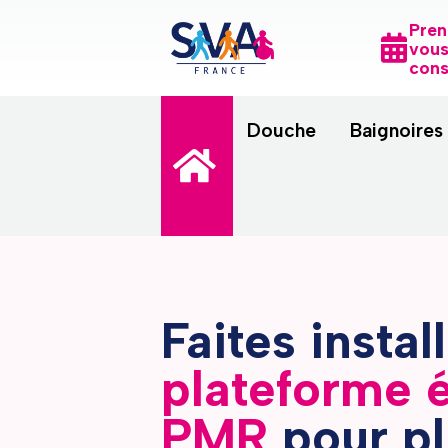
Pren
vous
cons
Douche
Baignoires
Faites instal
plateforme é
PMR
pour pl