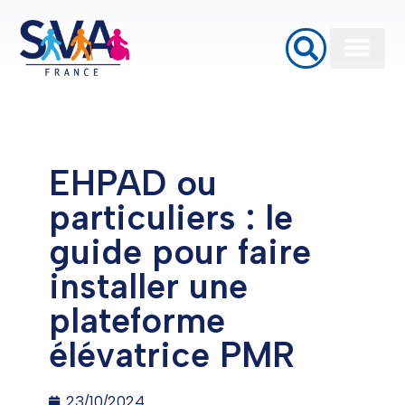
Baignoires à porte
Monte Escalier
Plateformes élévatrices PMR
EHPAD ou
particuliers : le
guide pour faire
installer une
plateforme
élévatrice PMR
23/10/2024