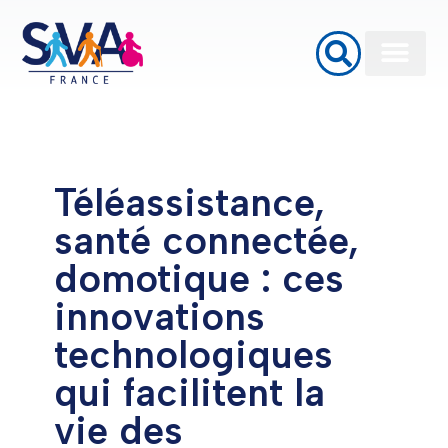
Baignoires à porte
Monte Escalier
Plateformes élévatrices PMR
Téléassistance,
santé connectée,
domotique : ces
innovations
technologiques
qui facilitent la
vie des