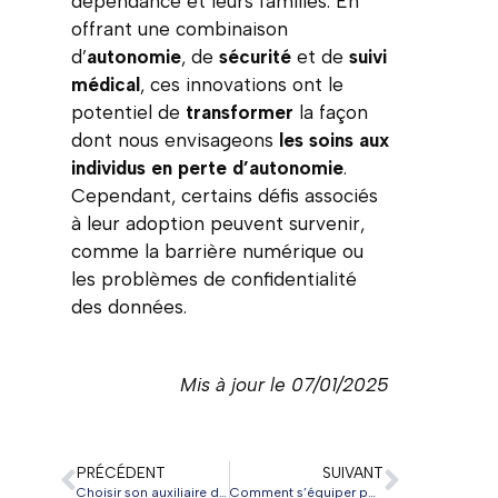
dépendance et leurs familles. En
offrant une combinaison
d’
autonomie
, de
sécurité
et de
suivi
médical
, ces innovations ont le
potentiel de
transformer
la façon
dont nous envisageons
les soins aux
individus en perte d’autonomie
.
Cependant, certains défis associés
à leur adoption peuvent survenir,
comme la barrière numérique ou
les problèmes de confidentialité
des données.
Mis à jour le 07/01/2025
PRÉCÉDENT
SUIVANT
Choisir son auxiliaire de vie : guide pratique et bons réflexes
Comment s’équiper pour adapter la maison d’une personne en perte d’autonomie ?