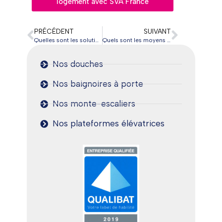
logement avec SVA France
PRÉCÉDENT
SUIVANT
Quelles sont les solutions pour aménager son habitation et préserver son autonomie ?
Quels sont les moyens d’aménager une baignoire pour un senior en manque d’autonomie ?
Nos douches
Nos baignoires à porte
Nos monte-escaliers
Nos plateformes élévatrices