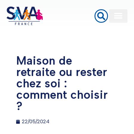
Baignoires à porte
Monte Escalier
Plateformes élévatrices PMR
Maison de
retraite ou rester
chez soi :
comment choisir
?
22/05/2024