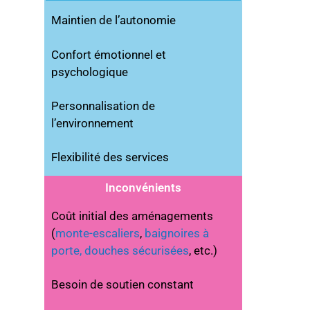
Maintien de l’autonomie
Confort émotionnel et
psychologique
Personnalisation de
l’environnement
Flexibilité des services
Inconvénients
Coût initial des aménagements
(
monte-escaliers
,
baignoires à
porte,
douches sécurisées
, etc.)
Besoin de soutien constant