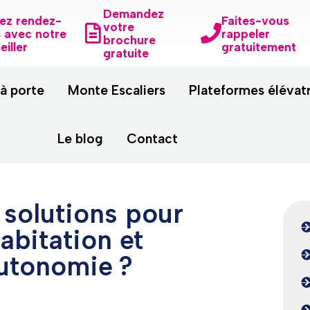
Demandez
ez rendez-
Faites-vous
votre
 avec notre
rappeler
brochure
eiller
gratuitement
gratuite
 à porte
Monte Escaliers
Plateformes élévat
Le blog
Contact
 solutions pour
bitation et
autonomie ?