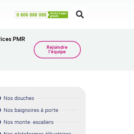
rices PMR
Rejoindre
l'équipe
Nos douches
Nos baignoires à porte
Nos monte-escaliers
Nos plateformes élévatrices