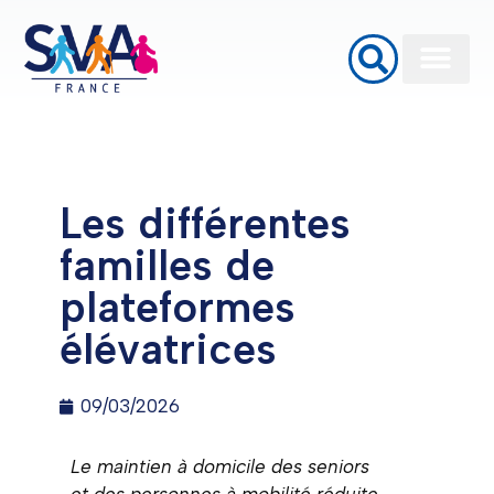
Baignoires à porte
Monte Escalier
Plateformes élévatrices PMR
Les différentes
familles de
plateformes
élévatrices
09/03/2026
Le maintien à domicile des seniors