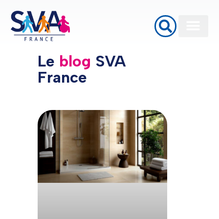
Baignoires à porte
Monte Escalier
Plateformes élévatrices PMR
Le
blog
SVA
France