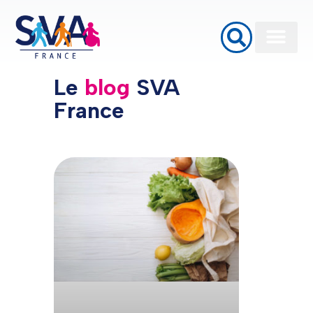
Baignoires à porte
Monte Escalier
Plateformes élévatrices PMR
Le
blog
SVA
France