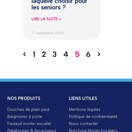
laquelle choisir pour
les seniors ?
LIRE LA SUITE »
17 septembre 2020
<
1
2
3
4
5
6
>
NOS PRODUITS
LIENS UTILES
Douches de plain pied
Mentions légales
Baignoires à porte
Politique de confidentialité
Fauteuil monte-escalier
Nous contacter
Plateformes & Ascenseurs
Brochure Monte Escaliers