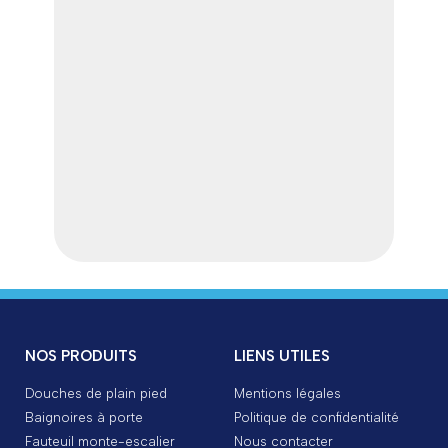
NOS PRODUITS
LIENS UTILES
Douches de plain pied
Mentions légales
Baignoires à porte
Politique de confidentialité
Fauteuil monte-escalier
Nous contacter