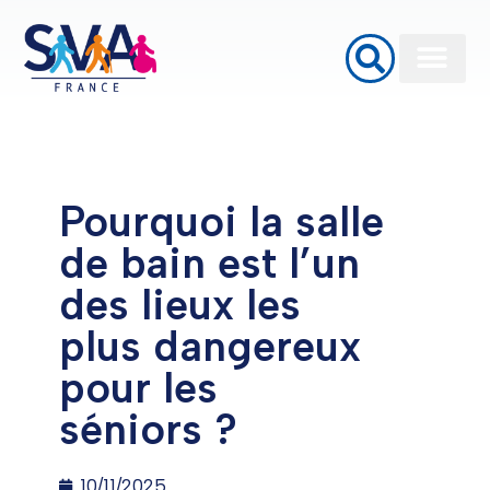
Baignoires à porte
Monte Escalier
Plateformes élévatrices PMR
Pourquoi la salle
de bain est l’un
des lieux les
plus dangereux
pour les
séniors ?
10/11/2025