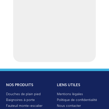
NOS PRODUITS
LIENS UTILES
Douches de plain pied
Mentions légales
Baignoires à porte
Politique de confidentialité
Fauteuil monte-escalier
Nous contacter