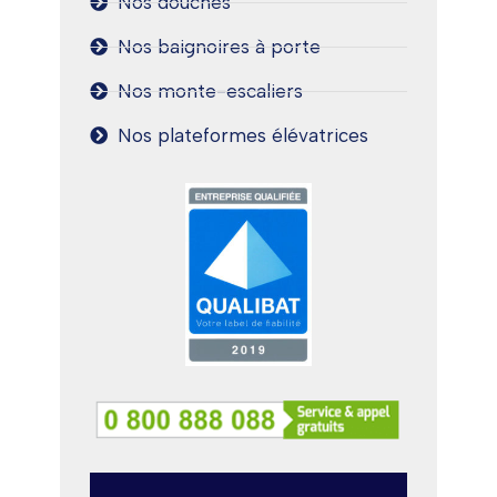
Nos douches
Nos baignoires à porte
Nos monte-escaliers
Nos plateformes élévatrices