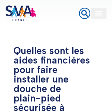
Baignoires à porte
Monte Escalier
Plateformes élévatrices PMR
Quelles sont les
aides financières
pour faire
installer une
douche de
plain-pied
sécurisée à