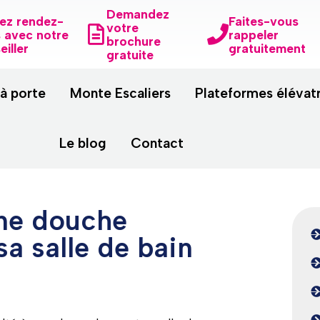
Demandez
ez rendez-
Faites-vous
votre
 avec notre
rappeler
brochure
eiller
gratuitement
gratuite
 à porte
Monte Escaliers
Plateformes élévat
Le blog
Contact
une douche
sa salle de bain