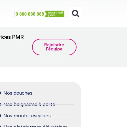
rices PMR
Rejoindre
l'équipe
Nos douches
Nos baignoires à porte
Nos monte-escaliers
Nos plateformes élévatrices