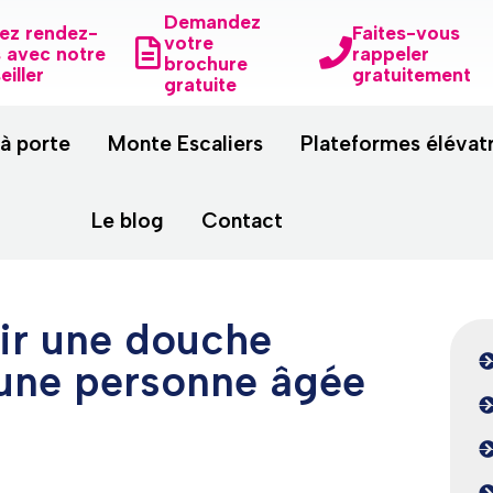
Demandez
ez rendez-
Faites-vous
votre
 avec notre
rappeler
brochure
eiller
gratuitement
gratuite
 à porte
Monte Escaliers
Plateformes élévat
Le blog
Contact
ir une douche
 une personne âgée