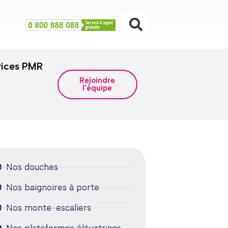
rices PMR
Rejoindre
l'équipe
Nos douches
Nos baignoires à porte
Nos monte-escaliers
Nos plateformes élévatrices