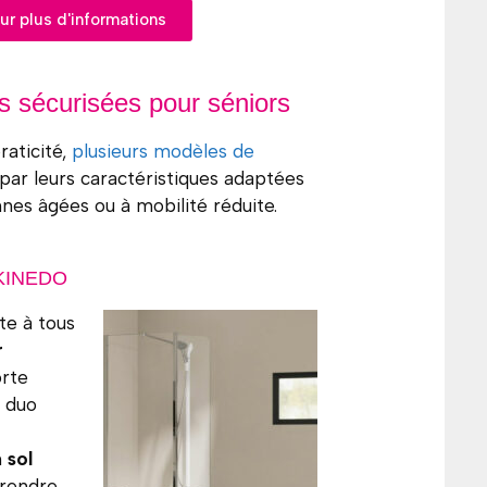
r plus d'informations
s sécurisées pour séniors
raticité,
plusieurs modèles de
par leurs caractéristiques adaptées
nes âgées ou à mobilité réduite.
 KINEDO
te à tous
r
orte
e duo
n
sol
prendre