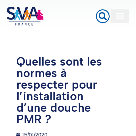
Baignoires à porte
Monte Escalier
Plateformes élévatrices PMR
Quelles sont les
normes à
respecter pour
l’installation
d’une douche
PMR ?
15/01/2020